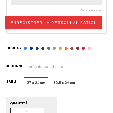
250 caractères max
ENREGISTRER LA PERSONNALISATION
COULEUR
Bleu
Saphir
Bleu
Ardoise
Gris
Vert
Ocre
Tangerine
Terre
Framboise
Rose
Carmin
céruléen
de
de
de
Jaune
de
dragée
JE DONNE
Prusse
Payne
gris
Sienne
TAILLE
27 x 21 cm
32.5 x 24 cm
QUANTITÉ