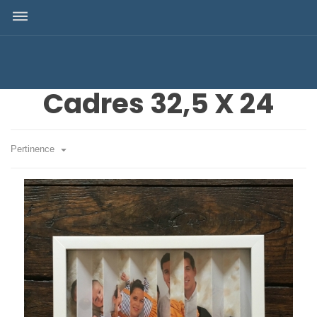
dehaze
Cadres 32,5 X 24

Pertinence