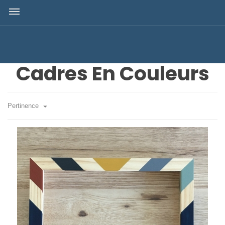
dehaze
Cadres En Couleurs

Pertinence