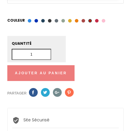
COULEUR
Bleu
Saphir
Bleu
Ardoise
Gris
Vert
Ocre
Tangerine
Terre
Framboise
Rose
Carmin
céruléen
de
de
de
Jaune
de
dragée
QUANTITÉ
Prusse
Payne
gris
Sienne
AJOUTER AU PANIER
PARTAGER
Site Sécurisé